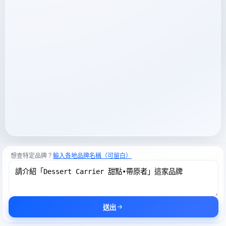
想查特定品牌？
輸入各地品牌名稱（可留白）
送出