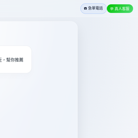
☎️ 急單電話
💬 真人客服
近，幫你推薦