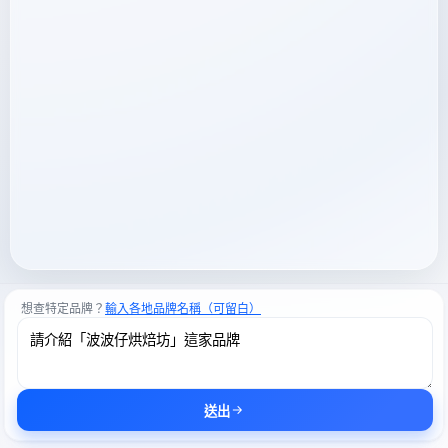
想查特定品牌？
輸入各地品牌名稱（可留白）
送出