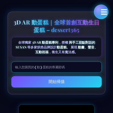
☰
3D AR 動蛋糕｜全球首創互動生日
蛋糕 – dessert365
全球獨家
3D AR 動蛋糕專利
，授權
與手工甜點對話的
SUSAN
等多家烘焙品牌設計
動蛋糕
。 展現
動畫、聲音、
互動祝福
，衛生又有魔法感。
開始掃描